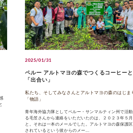
2025/01/31
ペルー アルトマヨの森でつくるコーヒー
「出合い」
私たち、そしてみなさんとアルトマヨの森のはじま
感
「物語」
と
青年海外協力隊としてペルー・サンマルティン州で活
る毛笠さんから連絡をいただいたのは、２０２３年５
と。それは一本のメールでした。アルトマヨの森保護
されているという彼からのメー...