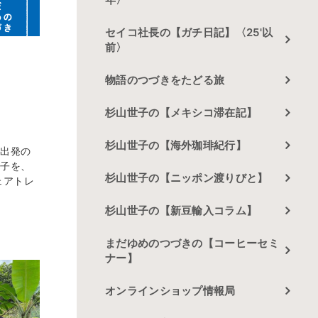
セイコ社長の【ガチ日記】〈25'以
前〉
物語のつづきをたどる旅
杉山世子の【メキシコ滞在記】
杉山世子の【海外珈琲紀行】
の出発の
様子を、
杉山世子の【ニッポン渡りびと】
ェアトレ
杉山世子の【新豆輸入コラム】
まだゆめのつづきの【コーヒーセミ
ナー】
オンラインショップ情報局