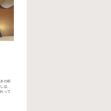
づきの杉
たしは、
これって