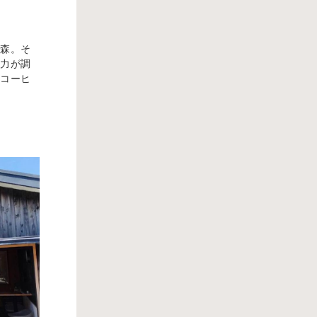
の森。そ
努力が調
るコーヒ