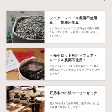
フェアトレード＆農薬不使用
豆！ 業務用生豆
オンラインショップでは10kgまで購入可能
となっています。それ以上はお問い合わせ
ください。
＜極小ロット対応＞フェアト
レード＆農薬不使用！
フェアトレードによる高品質コーヒー豆を
使用した オリジナルのドリップパックコー
ヒーを！
豆乃木の出張コーヒーセミナ
ー
最大50名様まで参加可能。企業様向けには
企画書ご用意いたします！