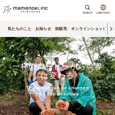
SEARCH
LANGUAGE
私たちのこと
お知らせ
卸販売
オンラインショッピング
一杯のコーヒーから世界
は変わる
The world can be changed
by a cup of coffee