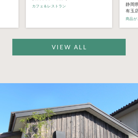
静岡
カフェ＆レストラン
有玉
商品が
VIEW ALL