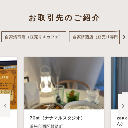
お取引先のご紹介
自家焙煎店（豆売り＆カフェ）
自家焙煎店（豆売り専門）
70st（ナナマルスタジオ）
zakk
ん)
浜松市西区雄踏町