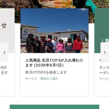
せ
人気商品 生豆TOP3が入れ替わり
今月
ます (2026年8月1日）
16日
オン
前月のTOP3を発表します
きます
ーポ
サービス・商品のご紹介
サービ