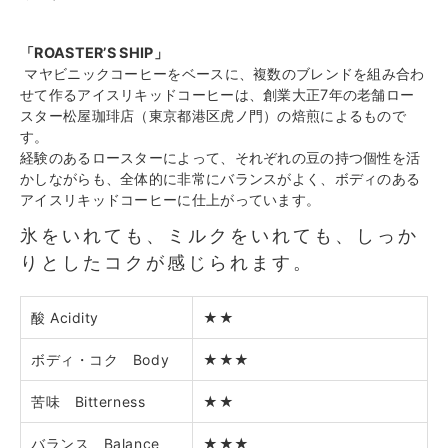
「ROASTER’S SHIP」
マヤビニックコーヒーをベースに、複数のブレンドを組み合わ
せて作るアイスリキッドコーヒーは、創業大正7年の老舗ロー
スター松屋珈琲店（東京都港区虎ノ門）の焙煎によるもので
す。
経験のあるロースターによって、それぞれの豆の持つ個性を活
かしながらも、全体的に非常にバランスがよく、ボディのある
アイスリキッドコーヒーに仕上がっています。
氷をいれても、ミルクをいれても、しっか
りとしたコクが感じられます。
酸
Acidity
★★
ボディ・コク
Body
★★★
苦味
Bitterness
★★
バランス
Balance
★★★