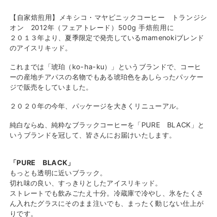
【自家焙煎用】メキシコ・マヤビニックコーヒー トランジシ
オン 2012年（フェアトレード）500g 手焙煎用に
２０１３年より、夏季限定で発売しているmamenokiブレンド
のアイスリキッド。
これまでは「琥珀（ko-ha-ku）」というブランドで、コーヒ
ーの産地チアパスの名物でもある琥珀色をあしらったパッケー
ジで販売をしていました。
２０２０年の今年、パッケージを大きくリニューアル。
純白ならぬ、純粋なブラックコーヒーを「PURE BLACK」と
いうブランドを冠して、皆さんにお届けいたします。
「PURE BLACK」
もっとも透明に近いブラック。
切れ味の良い、すっきりとしたアイスリキッド。
ストレートでも飲みごたえ十分。冷蔵庫で冷やし、氷をたくさ
ん入れたグラスにそのまま注いでも、まったく動じない仕上が
りです。