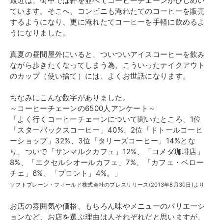
最近は、街中では軒を並べてコーヒーチェーンがひしめい
ています。そこへ、コンビニも淹れたてのコーヒーを販売
するようになり、更に淹れたてコーヒーを手軽に飲めるよ
うになりました。
真夏の昼間屋外にいると、ついついアイスコーヒーを飲み
ながら歩きたくなってしまう為、こういったテイクアウト
のカップ（使い捨て）には、よくお世話になります。
ちなみにこんな数字がありました。
～コーヒーチェーンの6500人アンケート～
「よく行くコーヒーチェーンについて聞いたところ、1位
「スターバックスコーヒー」40%、2位「ドトールコーヒ
ーショップ」32%、3位「タリーズコーヒー」14%とな
り、ついで「サンマルクカフェ」12%、「コメダ珈琲店」
8%、「エクセルシオールカフェ」7%、「カフェ・ベロー
チェ」6%、「プロント」4%。」
ソフトブレーン・フィールド株式会社のプレスリリース(2013年8月30日)より
お店の雰囲気や価格、もちろん味やメニューのバリエーシ
ョンなど、お店を選ぶ理由は人それぞれだと思いますが、