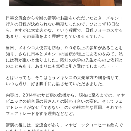
日墨交流会から今回の講演のお話をいただいたとき、メキシコ
行きの日程が決められない時期だったので、ひとまず13日な
ら、さすがに大丈夫かな、という程度で、日程フォーカスする
あまり、その責務をよく理解できていませんでした。
当日、メキシコ大使館を訪ね、９０名以上の参加があることを
知り、さらに日本とメキシコの国旗が壇上にあるのをみて、私
には荷が重いと焦りました。既知の大学の先生からのご依頼と
のこともあり、あまりにも気軽に引き受けてしまった・・・
とはいっても、そこはもうメキシコの大先輩方の胸を借りて、
いつも通り、好き勝手にお話させていただきました。
内容は、2014年のサビ病の危機から、現在に至るまでの、マヤ
ビニックの組合員の皆さんとの関わり合いの変化、そしてフェ
アトレードがなぜ「できない」のかの根本的な原因、それでも
フェアトレードをする理由などなど。
講演の後には、交流会があり、マヤビニックコーヒーも飲んで
いただくことができました。