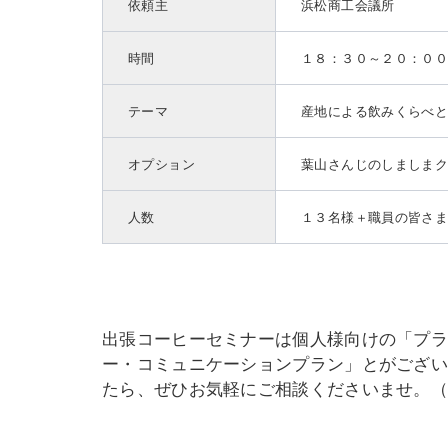
依頼主
浜松商工会議所
時間
１８：３０～２０：０
テーマ
産地による飲みくらべ
オプション
葉山さんじのしましま
人数
１３名様＋職員の皆さ
出張コーヒーセミナーは個人様向けの「プ
ー・コミュニケーションプラン」とがござ
たら、ぜひお気軽にご相談くださいませ。