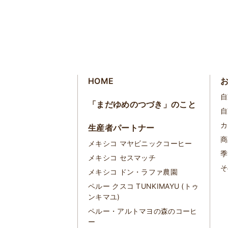
HOME
自
「まだゆめのつづき」のこと
自
カ
生産者パートナー
商
メキシコ マヤビニックコーヒー
季
メキシコ セスマッチ
そ
メキシコ ドン・ラファ農園
ペルー クスコ TUNKIMAYU (トゥ
ンキマユ)
ペルー・アルトマヨの森のコーヒ
ー