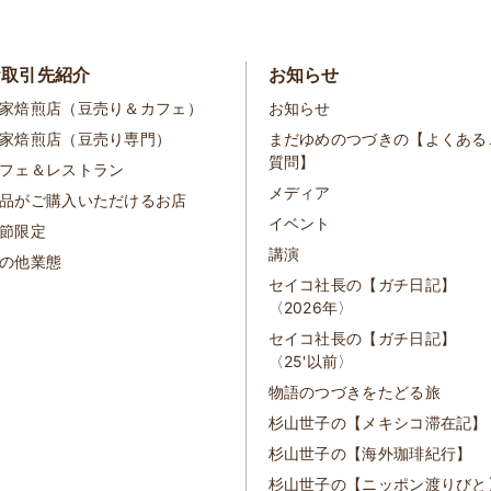
お取引先紹介
お知らせ
家焙煎店（豆売り＆カフェ）
お知らせ
家焙煎店（豆売り専門）
まだゆめのつづきの【よくある
質問】
フェ＆レストラン
メディア
品がご購入いただけるお店
イベント
節限定
講演
の他業態
セイコ社長の【ガチ日記】
〈2026年〉
セイコ社長の【ガチ日記】
〈25'以前〉
物語のつづきをたどる旅
杉山世子の【メキシコ滞在記】
杉山世子の【海外珈琲紀行】
杉山世子の【ニッポン渡りびと