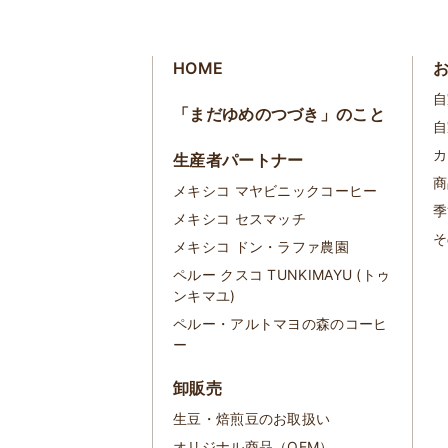
HOME
自
「まだゆめのつづき」のこと
自
カ
生産者パートナー
商
メキシコ マヤビニックコーヒー
季
メキシコ セスマッチ
そ
メキシコ ドン・ラファ農園
ペルー クスコ TUNKIMAYU (トゥ
ンキマユ)
ペルー・アルトマヨの森のコーヒ
ー
卸販売
生豆・焙煎豆のお取扱い
オリジナル商品（OEM）