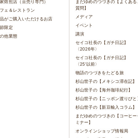
家焙煎店（豆売り専門）
まだゆめのつづきの【よくある
質問】
フェ＆レストラン
メディア
品がご購入いただけるお店
イベント
節限定
講演
の他業態
セイコ社長の【ガチ日記】
〈2026年〉
セイコ社長の【ガチ日記】
〈25'以前〉
物語のつづきをたどる旅
杉山世子の【メキシコ滞在記】
杉山世子の【海外珈琲紀行】
杉山世子の【ニッポン渡りびと
杉山世子の【新豆輸入コラム】
まだゆめのつづきの【コーヒー
ミナー】
オンラインショップ情報局