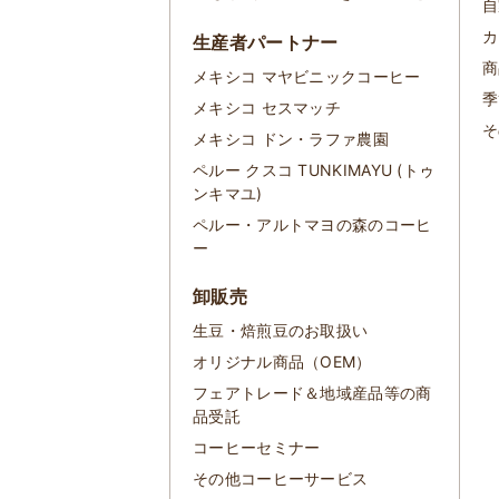
自
カ
生産者パートナー
商
メキシコ マヤビニックコーヒー
季
メキシコ セスマッチ
そ
メキシコ ドン・ラファ農園
ペルー クスコ TUNKIMAYU (トゥ
ンキマユ)
ペルー・アルトマヨの森のコーヒ
ー
卸販売
生豆・焙煎豆のお取扱い
オリジナル商品（OEM）
フェアトレード＆地域産品等の商
品受託
コーヒーセミナー
その他コーヒーサービス