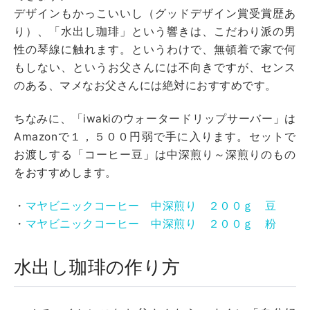
デザインもかっこいいし（グッドデザイン賞受賞歴あ
り）、「水出し珈琲」という響きは、こだわり派の男
性の琴線に触れます。というわけで、無頓着で家で何
もしない、というお父さんには不向きですが、センス
のある、マメなお父さんには絶対におすすめです。
ちなみに、
「iwakiのウォータードリップサーバー」は
Amazonで１，５００円弱で手に入ります。セットで
お渡しする「コーヒー豆」は中深煎り～深煎りのもの
をおすすめします。
・
マヤビニックコーヒー 中深煎り ２００ｇ 豆
・
マヤビニックコーヒー 中深煎り ２００ｇ 粉
水出し珈琲の作り方