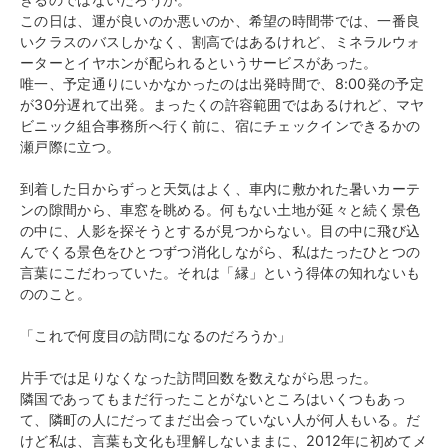
この日は、運が良いのか悪いのか、希望の時間帯では、一番良
いクラスのバスしかなく、割高ではあるけれど、ミネラルウォ
ーターとイヤホンが配られるというサービスがあった。
唯一、予定通りにいかなかったのは出発時間で、8:00発の予定
が30分遅れて出発。まったくの許容範囲ではあるけれど、マヤ
ビニック組合事務所へ行く前に、宿にチェックインできるかの
瀬戸際に立つ。
到着した日からずっと天気はよく、車内に敷かれた暑いカーテ
ンの隙間から、車窓を眺める。何もない土地が延々と続く景色
の中に、人影を探そうとするが見つからない。目の中に飛び込
んでくる景色をひとつずつ消化しながら、私はたったひとつの
言葉にこだわっていた。それは「縁」という得体の知れないも
ののこと。
「これで何度目の訪問になるのだろうか」
片手では足りなくなった訪問回数を数えながら思った。
隣国であってもまだ行ったことがないところはいくつもあっ
て、隣町の人にだってまだ出会っていない人が何人もいる。だ
けど私は、言葉も文化も理解しないままに、2012年に初めてメ