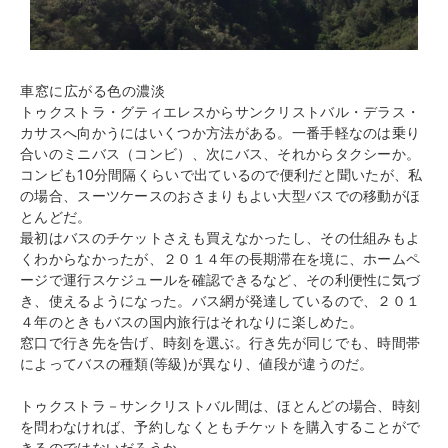
車窓に広がる色の濃淡
トゥクストラ・グティエレスからサンクリストバル・デラス・
カサスへ向かうにはいくつか方法がある。一番手軽なのは乗り
合いのミニバス（コンビ）、次にバス、それからタクシーか。
コンビも10分間隔くらいで出ているので便利だと聞いたが、私
の場合、スーツケースのおさまりもよい大型バスでの移動がほ
とんどだ。
最初はバスのチケットさえも買えなかったし、その仕組みもよ
くわからなかったが、２０１４年の長期滞在を境に、ホームペ
ージで運行スケジュールを確認できるなど、その利便性に気づ
き、使えるようになった。バス網が発達しているので、２０１
４年のときもバスの国内旅行はそれなりに楽しめた。
窓口で行き先を告げ、時刻を選ぶ。行き先が同じでも、時間帯
によってバスの種類(等級)が異なり、値段が違うのだ。
トゥクストラ－サンクリストバル間は、ほとんどの場合、時刻
を問わなければ、予約しなくともチケットを購入することがで
きるのではないだろうか。