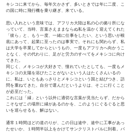
キシコに来てから、毎年欠かさず、多いときでは年に二度、こ
の国に時に飛行機を乗り継ぎ、来ている。
思い入れという意味では、アフリカ大陸は私の心の拠り所にな
っていて、当時、言葉さえままならぬ私を温かく迎えてくれた
「彼ら」と、もう一度、一緒に仕事をしたい、という思いが根
底にあって、起業に至ったのは事実で。それにも関わらず、私
は大学を卒業してからというもの、一度もアフリカへ向かうこ
となく、その代わりに、足がと労力のすべてをメキシコに向け
てきた。
同じく、メキシコが大好きで、憧れていたとしても、一度もメ
キシコの太陽を浴びたことがないという人はたくさんいるの
に、私は、いともあっさりとメキシコという国と結びつき、訪
問を重ねてきた。自分で選んだというよりは、そこに行くこと
が必至だった。
これには「縁」という以外に適切な言葉が見当たらず、だから
こそなぜこの場所に縁があるのかを、このようにぐるぐると思
いを巡らせるも、解はない。
通常１時間ほどの道のりが、この日は途中、途中に工事があっ
たせいか、１時間半以上をかけてサンクリストバルに到着。バ