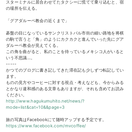
スターミナルに居合わせてたタクシーに慌てて乗り込むと、宿
の場所を伝える。
「グアダルーペ教会の近くまで」
碁盤の目になっているサンクリストバル市街の細い路地を将棋
の駒で言うと「角」のようにカクカクと進んでいった先にグア
ダルーペ教会が見えてくる。
この角を曲がると、私のことを待っているメキシコ人がいると
いう不思議…。
-----
かつてのブログに書き記してきた滞在記も少しずつ転記してい
ます。
ものの見方やコーヒーに対する視点・考えなども、今からみる
とかなり違和感のある文章もありますが、それも含めてお読み
ください。
http://www.hagukumuhito.net/news/?
mode=list&cat=10&&page=3
旅の写真はFacebookにて随時アップする予定です。
https://www.facebook.com/mvcoffee/