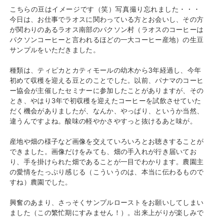
こちらの豆はイメージです（笑）写真撮り忘れました・・・
今日は、お仕事でラオスに関わっている方とお会いし、その方
が関わりのあるラオス南部のパクソン村（ラオスのコーヒーは
パクソンコーヒーと言われるほどの一大コーヒー産地）の生豆
サンプルをいただきました。
種類は、ティピカとカティモールの幼木から3年経過し、今年
初めて収穫を迎える豆とのことでした。以前、パナマのコーヒ
ー協会が主催したセミナーに参加したことがありますが、その
とき、やはり3年で初収穫を迎えたコーヒーを試飲させていた
だく機会がありましたが、なんか、やっぱり、というか当然、
違うんですよね。酸味の軽やかさやすっと抜けるあと味が。
産地や畑の様子など画像を交えていろいろとお聴きすることが
できました。画像だけをみても、畑の手入れが行き届いてお
り、手を掛けられた畑であることが一目でわかります。農園主
の愛情をたっぷり感じる（こういうのは、本当に伝わるもので
すね）農園でした。
興奮のあまり、さっそくサンプルローストをお願いしてしまい
ました（この繁忙期にすみません！）。出来上がりが楽しみで