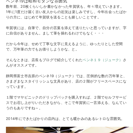
ペンネ19は昭和モダンな雰囲気
数年前、20枚くらいしか書かなかった年賀状も、年々増えていきます。
1年に1度だけ届く古い友人からの近況は楽しみですし、今年出会ったばか
りの方に、はじめて年賀状を送ることも嬉しいことです。
年賀状には、自筆で、自分の言葉を添えて送りたいと思っていますが、字
に自信がありません。まして筆を操れるわけでもなく・・・
だから今年は、せめて丁寧な文字に見えるように、ゆったりとした空間
で、万年筆の力でもお借りしようかな、と。
そんなときは、店長もブログで紹介してくれた
ペンネ１９（ジューク）
さ
んがオススメです。
静岡県富士市吉原のペンネ19（ジューク）では、圧倒的な数の万年筆と、
さまざまなスタイリッシュな文具があり、店の２階がフリースペースにな
っています。
１階でマヤビニックのドリップパックを購入すれば、２階でセルフサービ
スでお召し上がりいただきながら、そこで年賀状に一言添える、なんてい
うのもありですね～。
2014年にできたばかりの店内は、とても暖かみのあるレトロな雰囲気。