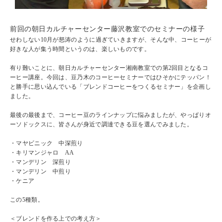
前回の朝日カルチャーセンター藤沢教室でのセミナーの様子
せわしない10月が怒涛のように過ぎていきますが、そんな中、コーヒーが
好きな人が集う時間というのは、楽しいものです。
有り難いことに、朝日カルチャーセンター湘南教室での
第2回目となるコ
ーヒー講座。今回は、豆乃木のコーヒーセミナーではひそかにテッパン！
と勝手に思い込んでいる「
ブレンドコーヒーをつくるセミナー」を企画し
ました。
最後の最後まで、コーヒー豆のラインナップに悩みましたが、やっぱりオ
ーソドックスに、皆さんが身近で調達できる豆を選んでみました。
・マヤビニック 中深煎り
・キリマンジャロ AA
・マンデリン 深煎り
・マンデリン 中煎り
・ケニア
この5種類。
＜ブレンドを作る上での考え方＞