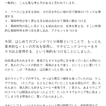
一般的に、こんな風な考え方があると言われています。
１．ベースになる豆を決め、その豆を中心に他の豆で風味のバランスを構
成する
２．風味特性が全く異なる豆を組み合わせて風味に幅をつける
３．風味特性の近しい豆どうしを組み合わせ、全体を整える。そこに特徴
的な風味特性を持つ豆を差し込み、アクセントをつける
今回、はじめてのブレンドづくり体験ということで、もっとも
基本的な＜１＞の方法を採用し、マヤビニックコーヒーを６
０％以上使用する、という制約をつけることにしました。
自由度は失われますが、最低でも６０％は同じ豆を使っているにも関わら
ず、各人のブレンドの割合で、風味がまるで違う、ということに驚いてく
ださり、この「不自由さ」は正解だったと思います。
豆のラインアップの中でも、やっぱり際立つ個性を放っていたのは、ケニ
アですね。（ケニアは、もともと住んでいたこともある国なので、思い入
れもあり、個人的にも好きなコーヒー産地です。）皆さん、あまりケニア
のコーヒーは馴染みがなかったようで、たった５％でもケニア色に染まっ
てしまう引き野強さに、驚いておられました。
それにしても、いつもながらあっという間の時間でした。初対面同士で