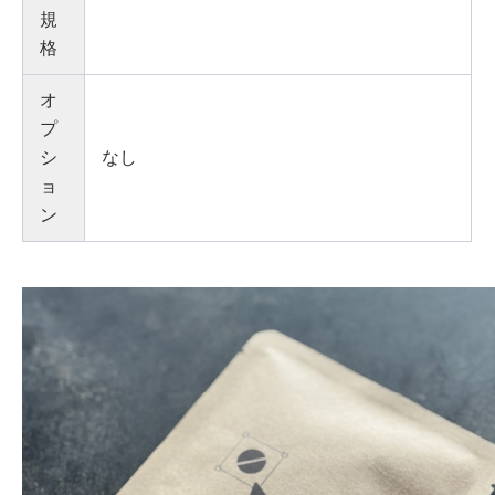
規
格
オ
プ
シ
なし
ョ
ン