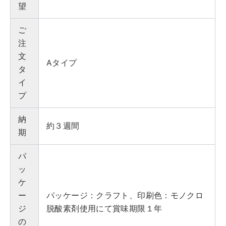
望
ご
注
文
Aタイプ
タ
イ
プ
納
約３週間
期
パ
ッ
ケ
ー
パッケージ：クラフト、印刷色：モノクロ
ジ
脱酸素剤使用にて賞味期限１年
の