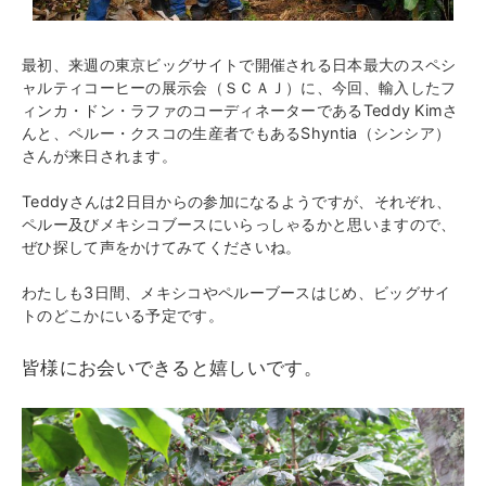
最初、来週の東京ビッグサイトで開催される日本最大の
スペシ
ャルティコーヒーの展示会（ＳＣＡＪ）に、
今回、輸入したフ
ィンカ・ドン・ラファの
コーディネーターであるTeddy Kimさ
んと、
ペルー・クスコの生産者でもある
Shyntia（シンシア）
さんが来日されます。
Teddyさんは2日目からの参加になるようですが、
それぞれ、
ペルー及びメキシコブースに
いらっしゃるかと思いますので、
ぜひ探して声をかけてみてくださいね。
わたしも3日間、メキシコやペルーブースはじめ、
ビッグサイ
トのどこかにいる予定です。
皆様にお会いできると嬉しいです。