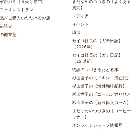
家焙煎店（豆売り専門）
まだゆめのつづきの【よくある
質問】
フェ＆レストラン
メディア
品がご購入いただけるお店
イベント
節限定
講演
の他業態
セイコ社長の【ガチ日記】
〈2026年〉
セイコ社長の【ガチ日記】
〈25'以前〉
物語のつづきをたどる旅
杉山世子の【メキシコ滞在記】
杉山世子の【海外珈琲紀行】
杉山世子の【ニッポン渡りびと
杉山世子の【新豆輸入コラム】
まだゆめのつづきの【コーヒー
ミナー】
オンラインショップ情報局