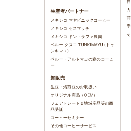
自
カ
生産者パートナー
商
メキシコ マヤビニックコーヒー
季
メキシコ セスマッチ
そ
メキシコ ドン・ラファ農園
ペルー クスコ TUNKIMAYU (トゥ
ンキマユ)
ペルー・アルトマヨの森のコーヒ
ー
卸販売
生豆・焙煎豆のお取扱い
オリジナル商品（OEM）
フェアトレード＆地域産品等の商
品受託
コーヒーセミナー
その他コーヒーサービス