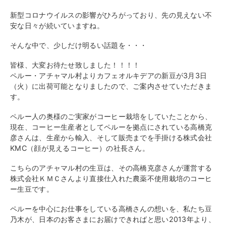
新型コロナウイルスの影響がひろがっており、先の見えない不
安な日々が続いていますね。
そんな中で、少しだけ明るい話題を・・・
皆様、大変お待たせ致しました！！！！
ペルー・アチャマル村よりカフェオルキデアの新豆が3月3日
（火）に出荷可能となりましたので、ご案内させていただきま
す。
ペルー人の奥様のご実家がコーヒー栽培をしていたことから、
現在、コーヒー生産者としてペルーを拠点にされている高橋克
彦さんは、生産から輸入、そして販売までを手掛ける株式会社
KMC（顔が見
えるコーヒー）の社長さん。
こちらのアチャマル村の生豆は、その高橋克彦さんが運営する
株式会社ＫＭＣさんより直接仕入れた農薬不使用栽培のコーヒ
ー生豆です。
ペルーを中心にお仕事をしている高橋さんの想いを、私たち豆
乃木が、日本のお客さまにお届けできればと思い2013年より、