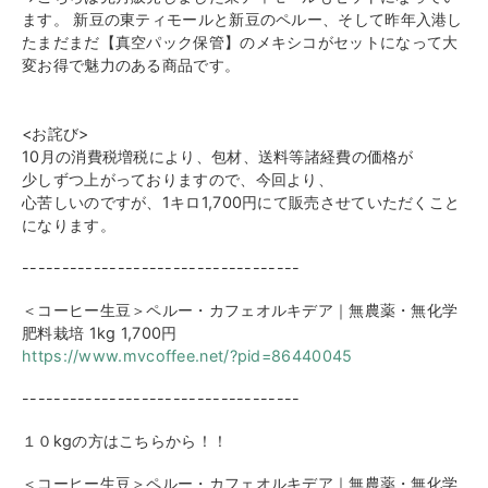
ます
。
新豆の東ティモールと新豆のペルー、そして昨年入港し
たまだま
だ【真空パック保管】のメキシコがセットになって大
変お得で魅力
のある商品です。
<お詫び>
10月の消費税増税により、包材、送料等諸経費の価格が
少しずつ上がっておりますので、今回より、
心苦しいのですが、1キロ1,700円にて販売させていただくこ
と
になります。
------------------------------
-----
＜コーヒー生豆＞ペルー・カフェオルキデア｜無農薬・無化学
肥料
栽培 1kg 1,700円
https://www.mvcoffee.net/?pid=
86440045
------------------------------
-----
１０kgの方はこちらから！！
＜コーヒー生豆＞ペルー・カフェオルキデア｜無農薬・無化学