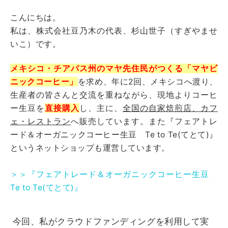
こんにちは。
私は、株式会社豆乃木の代表、杉山世子（すぎやませ
いこ）です。
メキシコ・チアパス州のマヤ先住民がつくる「マヤビ
ニックコーヒー」
を求め、年に2回、メキシコへ渡り、
生産者の皆さんと交流を重ねながら、現地よりコーヒ
ー生豆を
直接購入
し、主に、
全国の自家焙煎店、カフ
ェ・レストラン
へ販売しています。また『フェアトレ
ード＆オーガニックコーヒー生豆 Te to Te(てとて)』
というネットショップも運営しています。
＞＞
『フェアトレード＆オーガニックコーヒー生豆
Te to Te(てとて)』
今回、私がクラウドファンディングを利用して実