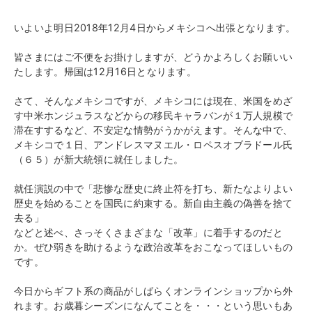
いよいよ明日2018年12月4日からメキシコへ出張となります。
皆さまにはご不便をお掛けしますが、どうかよろしくお願いい
たします。帰国は12月16日となります。
さて、そんなメキシコですが、メキシコには現在、米国をめざ
す中米ホンジュラスなどからの移民キャラバンが１万人規模で
滞在すするなど、不安定な情勢がうかがえます。そんな中で、
メキシコで１日、アンドレスマヌエル・ロペスオブラドール氏
（６５）が新大統領に就任しました。
就任演説の中で「悲惨な歴史に終止符を打ち、新たなよりよい
歴史を始めることを国民に約束する。新自由主義の偽善を捨て
去る」
などと述べ、さっそくさまざまな「改革」に着手するのだと
か。ぜひ弱きを助けるような政治改革をおこなってほしいもの
です。
今日からギフト系の商品がしばらくオンラインショップから外
れます。お歳暮シーズンになんてことを・・・という思いもあ