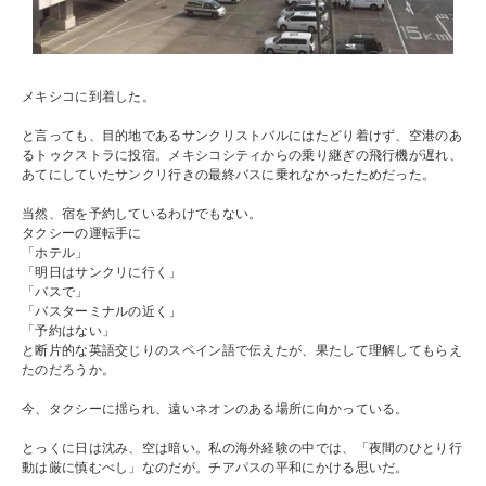
メキシコに到着した。
と言っても、目的地であるサンクリストバルにはたどり着けず、空港のあ
るトゥクストラに投宿。メキシコシティからの乗り継ぎの飛行機が遅れ、
あてにしていたサンクリ行きの最終バスに乗れなかったためだった。
当然、宿を予約しているわけでもない。
タクシーの運転手に
「ホテル」
「明日はサンクリに行く」
「バスで」
「バスターミナルの近く」
「予約はない」
と断片的な英語交じりのスペイン語で伝えたが、果たして理解してもらえ
たのだろうか。
今、タクシーに揺られ、遠いネオンのある場所に向かっている。
とっくに日は沈み、空は暗い。私の海外経験の中では、「夜間のひとり行
動は厳に慎むべし」なのだが。チアパスの平和にかける思いだ。