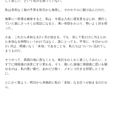
して欲しい、という気力も残っていない。
私は呆気なく旅の予算を初日から無視し、そのホテルに駆け込んだのだ。
無事に一部屋を確保すると、私は、今度は入念に寝支度をはじめ、携行し
ていた薬にさっそくお世話になると、薄い布団をかぶり、勢いよく目を瞑
った。
さあ、これから未知なる2ヶ月が始まる。でも、決して私だけに与えられ
た未知なる時間というわけではなく、誰にとっても、平等に、今日からの
2ヶ月は、間違いなく「未知」であることを、私たちはついつい忘れてし
まうものだ。
そうやって、異国の地に居なくとも、毎日をわくわく過ごしてみたい、と
すでに帰国後の決意にすり変わる。そう、着いた途端に帰国後に思いを馳
せるのは、私の悪い癖だ。あれだけ散々、メキシコ行きを切望したくせ
に。
とにかく寝よう。明日から本格的に私の「未知」なる日々が始まるのだか
ら。