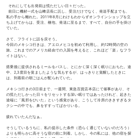
それにしても出発前は慌ただしい日々だった。
前日に機材一式を山﨑店長に託し、受注だけでなく、発送手配までも、
私の手から離れた。2011年8月にわけもわからずオンラインショップを立
ち上げてからは、受注、梱包、発送に至るまで、すべて、自分の手を掛け
ていた。
さて、フライトに話を戻そう。
今回のメキシコ行きは、アエロメヒコを初めて利用し、約12時間の空の
旅。これまでのアメリカ経由での入国を考えると、これほど「楽」なフラ
イトはない。
搭乗後に提供されるミールをパスし、とにかく深く深く眠りにおちた。途
中、2,3度目を覚ましたような気もするが、はっきりと覚醒したときに
は、到着前の朝ごはんが配られていた。
メキシコ行きの3日前まで、一週間、東急百貨店本店にて催事があり、そ
の慌ただしかった日々をリセットする深い眠りではあったけれど、起きた
途端に「風邪をひいた」という感覚があり、こうして冷房のききすぎるタ
クシーの中でも、鼻をすすってばかりいる。
疲れていたんだなぁ。
そうしているうちに、私の提示した条件（恐らく通じていないのだろう）
よりも明らかに高そうな宿の前に到着。しかし、今の私には、他の宿を探