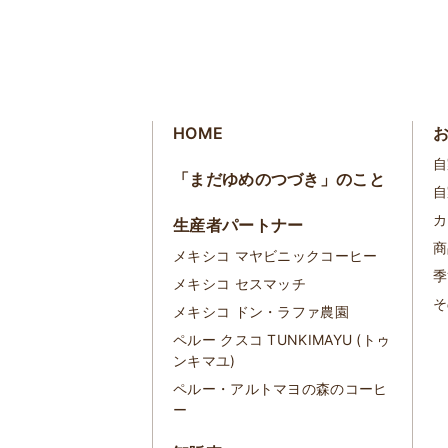
HOME
自
「まだゆめのつづき」のこと
自
カ
生産者パートナー
商
メキシコ マヤビニックコーヒー
季
メキシコ セスマッチ
そ
メキシコ ドン・ラファ農園
ペルー クスコ TUNKIMAYU (トゥ
ンキマユ)
ペルー・アルトマヨの森のコーヒ
ー