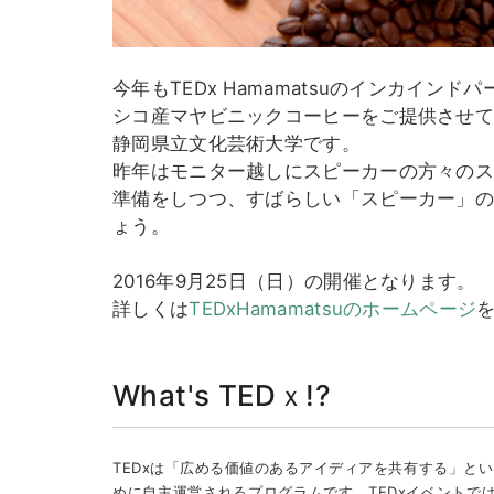
今年もTEDx Hamamatsuのインカイ
シコ産マヤビニックコーヒーをご提供させ
静岡県立文化芸術大学です。
昨年はモニター越しにスピーカーの方々の
準備をしつつ、すばらしい「スピーカー」
ょう。
2016年9月25日（日）の開催となります。
詳しくは
TEDxHamamatsuのホームページ
What's TEDｘ!?
TEDx
は「広める価値のあるアイディアを共有する」という
めに自主運営されるプログラムです。TEDxイベントでは、