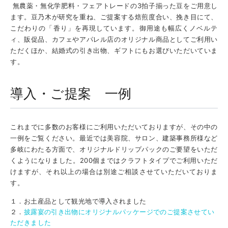
無農薬・無化学肥料・フェアトレードの3拍子揃った豆をご用意し
ます。
豆乃木が研究を重ね、ご提案する焙煎度合い、挽き目にて、
こだわりの「香り」を再現しています。
御用途も幅広く
ノベルテ
ィ、販促品、カフェやアパレル店のオリジナル商品としてご利用い
ただくほか、結婚式の引き出物、ギフトにもお選びいただいていま
す。
導入・ご提案 一例
これまでに多数のお客様にご利用いただいておりますが、その中の
一例をご覧ください。最近では美容院、サロン、建築事務所様など
多岐にわたる方面で、オリジナルドリップパックのご要望をいただ
くようになりました。200個まではクラフトタイプでご利用いただ
けますが、それ以上の場合は別途ご相談させていただいておりま
す。
１．お土産品として観光地で導入されました
２．
披露宴の引き出物にオリジナルパッケージでのご提案させてい
ただきました