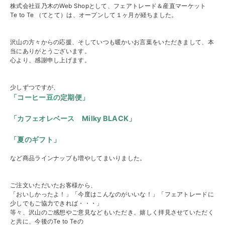
株式会社豆乃木のWeb Shopとして、フェアトレード＆産直マーケット
Te to Te （てとて）は、オープンして１ヶ月が経ちました。
沢山の方々からの応援、そしていつも暖かいお言葉をいただきまして、本
当にありがとうございます。
心より、感謝申し上げます。
少しずつですが、
「コーヒー豆の定期便」
「カフェオレベース Milky BLACK」
「夏のギフト」
など商品ラインナップも増やしてまいりました。
ご注文いただいたお客様から、
「おいしかったよ！」「今度はこんなのがいいな！」「フェアトレードに
少しでもご協力できれば・・・」
等々、沢山のご感想やご意見などもいただき、嬉しく拝見させていただく
と共に、今後のTe to Teの