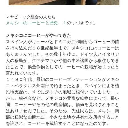
マヤビニック組合の人たち
メキシコのコーヒーと歴史 １
のつづきです。
メキシコにコーヒーがやってきた
スペイン人がキューバとドミニカ共和国からコーヒーの苗
を持ち込んだ１８世紀後半まで、メキシコにはコーヒーは
ありませんでした。その数十年後に、ドイツ人とイタリア
人の移民が、グアテマラかや他の中米諸国から移住してき
たことで、換金作物としてのコーヒーの栽培が始まったと
言われています。
１７９０年代、最初のコーヒープランテーションがメキシ
コ・ベラクルス州南部で始まったとき、スペインによる植
民地支配は、すでに深くその地域に根付いていました。し
かし、銀や金など、メキシコの豊富な鉱物によって、長い
間、コーヒーやその他の農産物は、価値を見出されること
はありませんでした。そのため、先住民らは、メキシコ南
部の辺鄙な山間地に、小さな土地や共有地を所有すること
を許され、コーヒーを栽培することになったのです。