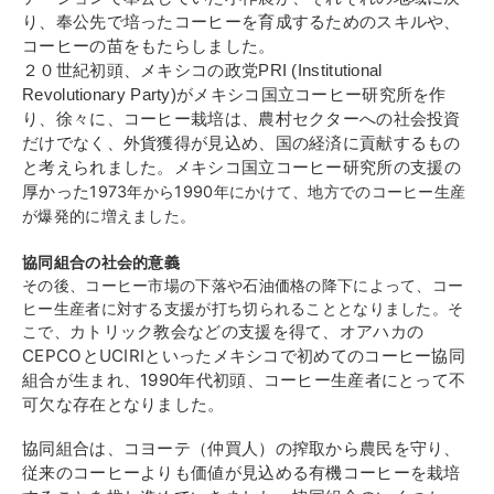
り、奉公先で培ったコーヒーを育成するためのスキルや、
コーヒーの苗をもたらしました。
２０世紀初頭、メキシコの政党PRI (Institutional
Revolutionary Party)がメキシコ国立コーヒー研究所を作
り、徐々に、コーヒー栽培は、農村セクターへの社会投資
だけでなく、外貨獲得が見込め、国の経済に貢献するもの
と考えられました。
メキシコ国立コーヒー研究所の支援の
厚かった
1973年から1990年にかけて、地方でのコーヒー生産
が爆発的に増えました。
協同組合の社会的意義
その後、コーヒー市場の下落や石油価格の降下によって、コー
ヒー生産者に対する支援が打ち切られることとなりました。そ
カトリック教会などの支援を得て、オアハカの
こで、
CEPCOとUCIRIといったメキシコで初めてのコーヒー協同
組合が生まれ、1990年代初頭、コーヒー生産者にとって不
可欠な存在となりました。
協同組合は、コヨーテ（仲買人）の搾取から農民を守り、
従来のコーヒーよりも価値が見込める有機コーヒーを栽培