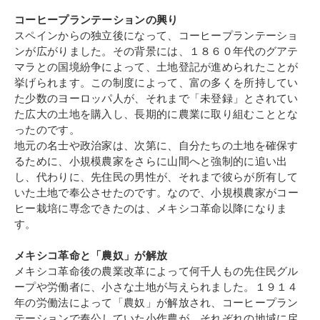
コーヒープランテーションの興り
スペインからの独立後になって、コーヒープランテーショ
ンが広がりました。その背景には、１８６０年代のグアテ
マラとの国境紛争によって、土地登記が進められたことが
挙げられます。この制度によって、富の多くを所持してい
た少数のヨーロッパ人が、それまで「未登録」とされてい
た広大の土地を購入し、長期的に農業に取り組むこととな
ったのです。
地元の名士や政治家は、次第に、自分たちの土地を確保す
るために、小規模農家をさらに山間へと強制的に追い出
し、代わりに、先住民の男性が、それまで彼らが所有して
いた土地で奉公させたのです。なので、
小規模農家がコー
ヒー栽培に専念できたのは、メキシコ革命以降になりま
す。
メキシコ革命と
「農奴」が解放
メキシコ革命後の農業改革によって何千人もの先住民グル
ープや労働者に、小さな土地が与えられました。１９１４
年の労働法によって「農奴」が解放され、コーヒープラン
テーションで奉公していた小作農が、それぞれの地域に戻