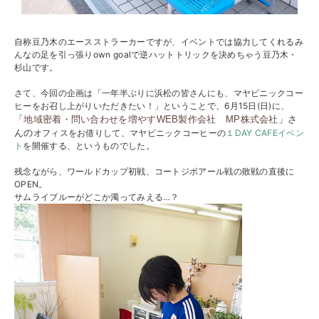
自称豆乃木のエースストラーカーですが、イベントでは協力してくれるみ
んなの足を引っ張りown goalで逆ハットトリックを決めちゃう豆乃木・
杉山です。
さて、今回の企画は「一年半ぶりに浜松の皆さんにも、マヤビニックコー
ヒーをお召し上がりいただきたい！」ということで、6月15日(日)に、
「
地域密着・問い合わせを増やすWEB製
作会社 MP株式会社
」さ
んの
オフィスをお借りして、マヤビニックコーヒーの
１DAY CAFEイベン
ト
を開催する、というものでした。
残念ながら、ワールドカップ初戦、コートジボアール戦の敗戦の直後に
OPEN。
サムライブルーがどこか濁ってみえる…？