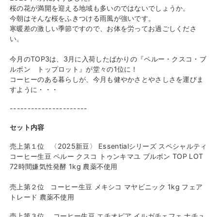
桜の花が満開を迎える地域も多いのではないでしょうか。
今朝はそんな桜をふきつける雨風が強いです。
寒暖差の激しい季節ですので、お体を労ってお過ごしくださ
い。
今月のTOP3は、3月に入荷したばかりの『ペルー・クスコ・ブ
ルボン トップロット』が堂々の1位に！
コーヒーのある暮らしが、今月も健やかさとやさしさを運びま
すように・・・
----------------------
セット内容
売上第１位
〈2025新豆〉 Essentialシリーズ スペシャルティ
コーヒー生豆 ペルー クスコ トゥンキマユ ブルボン TOP LOT
72時間嫌気性発酵 1kg 農薬不使用
売上第２位 コーヒー生豆 メキシコ マヤビニック 1kg フェア
トレード 農薬不使用
売上第３位
コーヒー生豆 エチオピア イルガチェフェ ナチュ