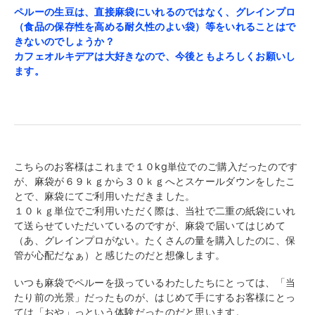
ペルーの生豆は、直接麻袋にいれるのではなく、グレインプロ
（食品の保存性を高める耐久性のよい袋）等をいれることはで
きないのでしょうか？
カフェオルキデアは大好きなので、
今後ともよろしくお願いし
ます。
こちらのお客様はこれまで１０kg単位でのご購入だったのです
が、麻袋が６９ｋｇから３０ｋｇへとスケールダウンをしたこ
とで、麻袋にてご利用いただきました。
１０ｋｇ単位でご利用いただく際は、当社で二重の紙袋にいれ
て送らせていただいているのですが、麻袋で届いてはじめて
（あ、グレインプロがない。たくさんの量を購入したのに、保
管が心配だなぁ）と感じたのだと想像します。
いつも麻袋でペルーを扱っているわたしたちにとっては、「当
たり前の光景」だったものが、はじめて手にするお客様にとっ
ては「おや」っという体験だったのだと思います。