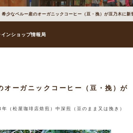
】希少なペルー産のオーガニックコーヒー（豆・挽）が豆乃木に新登場
ラインショップ情報局
のオーガニックコーヒー（豆・挽）が
13年（松屋珈琲店焙煎）中深煎（豆のまま又は挽き）