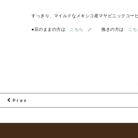
すっきり、マイルドなメキシコ産マヤビニックコー
●豆のままの方は
こちら
／ 挽きの方は
こち
Prev