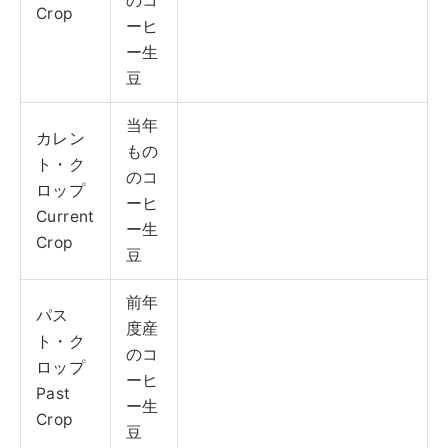
のコ
Crop
ーヒ
ー生
豆
当年
カレン
もの
ト・ク
のコ
ロップ
ーヒ
Current
ー生
Crop
豆
前年
パス
度産
ト・ク
のコ
ロップ
ーヒ
Past
ー生
Crop
豆