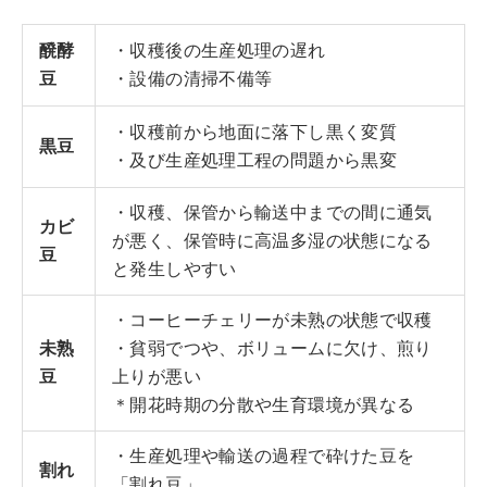
醗酵
・収穫後の生産処理の遅れ
豆
・設備の清掃不備等
・収穫前から地面に落下し黒く変質
黒豆
・及び生産処理工程の問題から黒変
・収穫、保管から輸送中までの間に通気
カビ
が悪く、保管時に高温多湿の状態になる
豆
と発生しやすい
・コーヒーチェリーが未熟の状態で収穫
未熟
・貧弱でつや、ボリュームに欠け、煎り
豆
上りが悪い
＊開花時期の分散や生育環境が異なる
・生産処理や輸送の過程で砕けた豆を
割れ
「割れ豆」