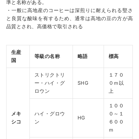
準と名称がある。
・一般に高地産のコーヒーは深煎りに耐えられる堅さ
と良質な酸味を有するため、通常は高地の豆の方が高
品質とされ、高価格で取引される
生産
等級の名称
略語
標高
国
ストリクトリ
１７０
ー・ハイ・グ
SHG
０ｍ以
ロウン
上
１００
メキ
ハイ・グロウ
０～１
HG
シコ
ン
６００
ｍ