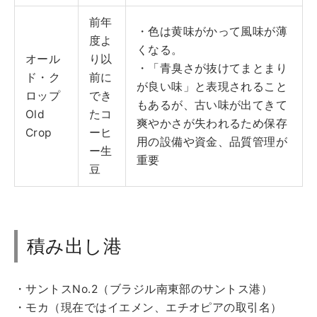
前年
・色は黄味がかって風味が薄
度よ
くなる。
オール
り以
・「青臭さが抜けてまとまり
ド・ク
前に
が良い味」と表現されること
ロップ
でき
もあるが、古い味が出てきて
Old
たコ
爽やかさが失われるため保存
Crop
ーヒ
用の設備や資金、品質管理が
ー生
重要
豆
積み出し港
・サントスNo.2（ブラジル南東部のサントス港）
・モカ（現在ではイエメン、エチオピアの取引名）