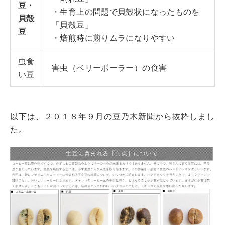
豆・
・生育上の問題で貝殻状になったものを
貝殻
「貝殻豆」
豆
・焙煎時に煎りムラになりやすい
虫食
害虫（ベリーボーラー）の食害
い豆
以下は、２０１８年９月の豆乃木新聞から抜粋しまし
た。