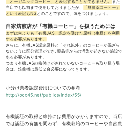
「オーガニックコーヒー」と表記することができません。
また
当店でも以前まで使用しておりましたが、
「無農薬コーヒー」
という表記もNG
とのことですので、気をつけましょう。
自家焙煎店が「有機コーヒー」を扱うためには
まずは何よりも「有機JAS」認定を受けた原料（生豆）を利用
する必要があります。
さらに、有機JAS認定原料と「それ以外」のコーヒーが混ざら
ないように区分管理ができ､薬品等からの汚染が起きない施設で
ある必要があります。
つまり有機JASの格付けがされていないコーヒーも取り扱う場
合は、焙煎機は最低２台必要になってきます。
小分け業者認定費用についての参考
http://oco45.net/publics/index/55/
有機認証の取得と維持には費用がかかりますので、当店
では認証の有無を問わず、有機栽培のコーヒーや自然農