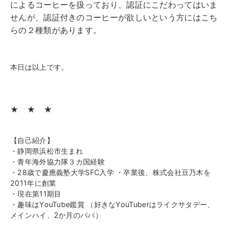
によるコーヒーを扱っており、認証にこだわってはいま
せんが、認証付きのコーヒーが欲しいという方にはこち
らの２種類があります。
本日は以上です。
★ ★ ★
【自己紹介】
・静岡県浜松市生まれ
・青年海外協力隊３カ国経験
・28歳で慶應義塾大学SFC入学 ・卒業後、株式会社豆乃木を
2011年に創業
・現在第11期目
・趣味はYouTube鑑賞 （好きなYouTuberはライクサタデー、
メインハイ、2か月のパパ）