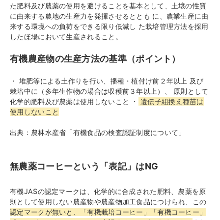
た肥料及び農薬の使用を避けることを基本として、土壌の性質
に由来する農地の生産力を発揮させるととも に、農業生産に由
来する環境への負荷をできる限り低減し た栽培管理方法を採用
したほ場において生産されること。
有機農産物の生産方法の基準（ポイント）
・ 堆肥等による土作りを行い、播種・植付け前２年以上 及び
栽培中に（多年生作物の場合は収穫前３年以上）、 原則として
化学的肥料及び農薬は使用しないこと ・
遺伝子組換え種苗は
使用しないこと
出典：農林水産省「有機食品の検査認証制度について」
無農薬コーヒーという「表記」はNG
有機JASの認定マークは、化学的に合成された肥料、農薬を原
則として使用しない農産物や農産物加工食品につけられ、この
認定マークが無いと、「有機栽培コーヒー」「有機コーヒー」