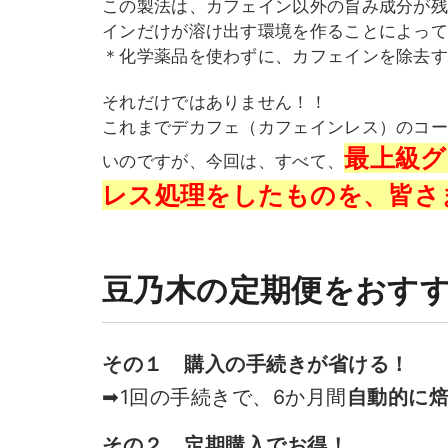
この製法は、カフェイン以外の旨み成分が
インだけが溶け出す環境を作ることによっ
＊化学薬品を使わずに、カフェインを除去
それだけではありません！！
これまでデカフェ（カフェインレス）のコ
最上級
いのですが、今回は、すべて、
レス処理をしたものを、皆さ
豆乃木の定期便をおす
その１ 購入の手続きが省ける！
➡1回の手続きで、6か月間
自動的に
その２ 定期購入でお得！