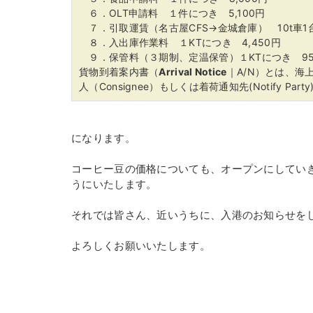
６．OLT申請料 １件につき 5,100円
７．引取運賃（名古屋CFS→金城倉庫） 10t車1
８．入出庫作業料 １KTにつき 4,450円
９．保管料（３期制、定温保管）１KTにつき 95
貨物到着案内書（
Arrival Notice
｜A/N）とは、
人（Consignee）もしくは着荷通知先(Notify 
になります。
コーヒー豆の価格についても、オープンにしてい
うにいたします。
それでは皆さん、近いうちに、入港のお知らせを
よろしくお願いいたします。