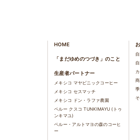
HOME
自
「まだゆめのつづき」のこと
自
カ
生産者パートナー
商
メキシコ マヤビニックコーヒー
季
メキシコ セスマッチ
そ
メキシコ ドン・ラファ農園
ペルー クスコ TUNKIMAYU (トゥ
ンキマユ)
ペルー・アルトマヨの森のコーヒ
ー