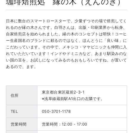
珈琲焙煎処 縁の木（えんのき）
日本に数台のスマートロースターで、少量ずつその場で焙煎してく
れるのが縁の木さんです。
白羽さんは、
出版・印刷業界から転身、
自家焙煎店を始められました。縁の木のコンセプトは明快！
コーヒ
ー生産国名のブランドに頼るのではなく、ほんとうに「良い味」に
こだわっています。その中で、メキシコ・
マヤビニックも仲間に入
れていただいています！
インドやドミニカなど、あまり馴染みのな
い国の豆を、お試しになってみるのもおもしろいですね。が置いて
あるので、ます。
東京都台東区蔵前2-3-1
住所
※浅草線蔵前駅A1出口の左隣です。
TEL
050-3701-1178
営業時間
営業時間：
12:00 - 17:00