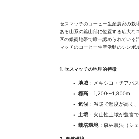
セスマッチのコーヒー生産農家の栽培
ある山系の鉱山部に位置する広大なエル
区の緩衝地帯で唯一認められている
マッチのコーヒー生産活動のシンボ
1. セスマッチの地理的特徴
地域
：メキシコ・チアパ
標高
：1,200〜1,800m
気候
：温暖で湿度が高く
土壌
：火山性土壌が豊富
栽培環境
：森林農法（シ
2. 自然環境