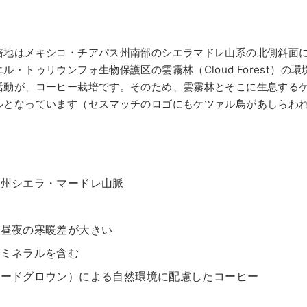
地はメキシコ・チアパス州南部のシエラマドレ山系の北側斜面に展
・トゥリウンフォ生物保護区の雲霧林（Cloud Forest）
活動が、コーヒー栽培です。そのため、雲霧林とそこに生息する
ルとなっています（セスマッチのロゴにもケツァル鳥があしらわ
ス州シエラ・マードレ山脈
、昼夜の寒暖差が大きい
でミネラルを含む
ェードグロウン）による自然環境に配慮したコーヒー