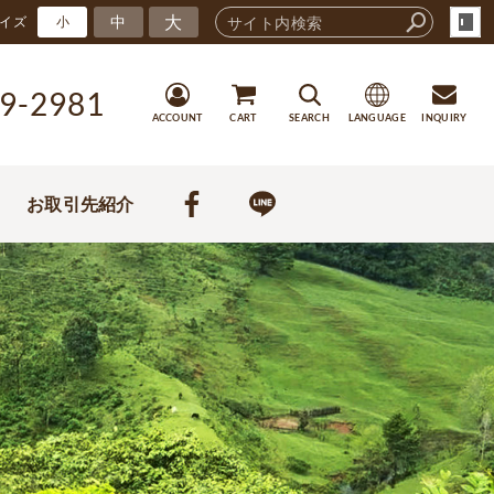
大
中
イズ
小
9-2981
ACCOUNT
CART
SEARCH
LANGUAGE
INQUIRY
お取引先紹介