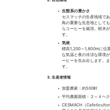
生態系の豊かさ
セスマッチの生産地域で
鳥の重要な生息地として
らコーヒーを栽培。樹木
す。
気候
標高1,200～1,800
な気温と夜の冷涼な環境
ーヒーを生み出します。
す。
3. 生産者情報
加盟農家：約500軒
平均農園面積：２～４ヘ
CESMACH（Cafeticul