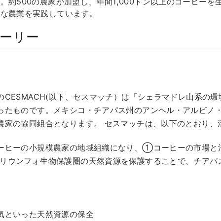
。約500の農家が加盟し、年間1,000トン以上のコーヒー
能な農業を実践しています。
トーリー
CESMACH(以下、セスマッチ）は「シェラマドレ山系の
ったものです。メキシコ・チアパス州のアンヘル・アルビノ
農家の協同組合となります。 セスマッチは、以下のとおり、
ーヒーの小規模農家の地域組織になり、①コーヒーの市場と
リウンフォ生物保護圏の天然資源を保護することで、チアパ
気といった天然資源の保全