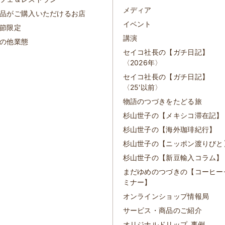
メディア
品がご購入いただけるお店
イベント
節限定
講演
の他業態
セイコ社長の【ガチ日記】
〈2026年〉
セイコ社長の【ガチ日記】
〈25'以前〉
物語のつづきをたどる旅
杉山世子の【メキシコ滞在記】
杉山世子の【海外珈琲紀行】
杉山世子の【ニッポン渡りびと
杉山世子の【新豆輸入コラム】
まだゆめのつづきの【コーヒー
ミナー】
オンラインショップ情報局
サービス・商品のご紹介
オリジナルドリップ_事例