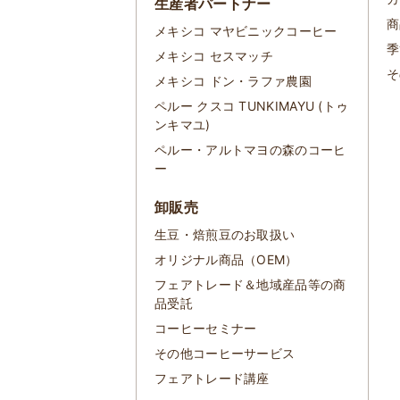
生産者パートナー
商
メキシコ マヤビニックコーヒー
季
メキシコ セスマッチ
そ
メキシコ ドン・ラファ農園
ペルー クスコ TUNKIMAYU (トゥ
ンキマユ)
ペルー・アルトマヨの森のコーヒ
ー
卸販売
生豆・焙煎豆のお取扱い
オリジナル商品（OEM）
フェアトレード＆地域産品等の商
品受託
コーヒーセミナー
その他コーヒーサービス
フェアトレード講座