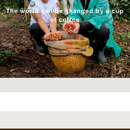
The world can be changed
by a cup
of coffee