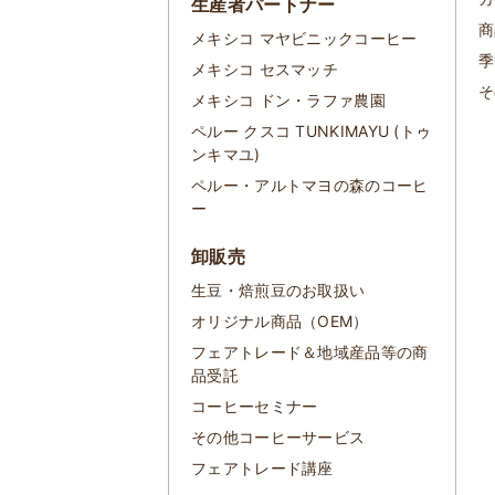
生産者パートナー
商
メキシコ マヤビニックコーヒー
季
メキシコ セスマッチ
そ
メキシコ ドン・ラファ農園
ペルー クスコ TUNKIMAYU (トゥ
ンキマユ)
ペルー・アルトマヨの森のコーヒ
ー
卸販売
生豆・焙煎豆のお取扱い
オリジナル商品（OEM）
フェアトレード＆地域産品等の商
品受託
コーヒーセミナー
その他コーヒーサービス
フェアトレード講座