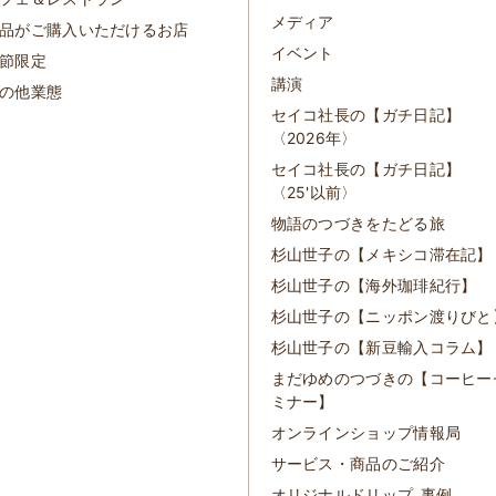
メディア
品がご購入いただけるお店
イベント
節限定
講演
の他業態
セイコ社長の【ガチ日記】
〈2026年〉
セイコ社長の【ガチ日記】
〈25'以前〉
物語のつづきをたどる旅
杉山世子の【メキシコ滞在記】
杉山世子の【海外珈琲紀行】
杉山世子の【ニッポン渡りびと
杉山世子の【新豆輸入コラム】
まだゆめのつづきの【コーヒー
ミナー】
オンラインショップ情報局
サービス・商品のご紹介
オリジナルドリップ_事例