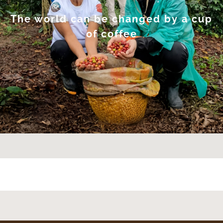
The world can be changed
by a cup
of coffee