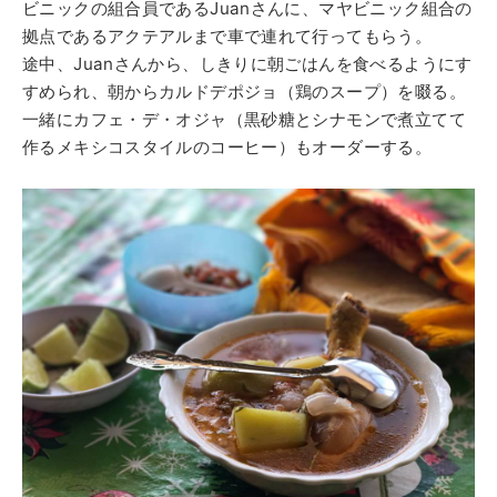
ビニックの組合員であるJuanさんに、マヤビニック組合の
拠点であるアクテアルまで車で連れて行ってもらう。
途中、Juanさんから、しきりに朝ごはんを食べるようにす
すめられ、朝からカルドデポジョ（鶏のスープ）を啜る。
一緒にカフェ・デ・オジャ（
黒砂糖とシナモンで煮立てて
作るメキシコスタイルのコーヒー）もオーダーする。