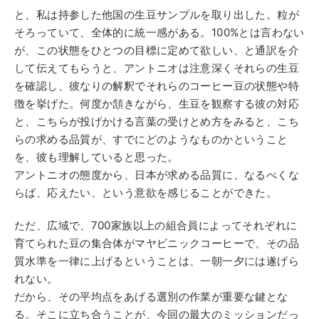
と、私は持参した他国の生豆サンプルを取り出した。粒が
そろっていて、全体的に統一感がある。100%とは言わない
が、この状態をひとつの目標に定めて欲しい、と通訳を介
して伝えてもらうと、アントニオは注意深くそれらの生豆
を確認し、彼なりの解釈でそれらのコーヒー豆の状態や特
徴を挙げた。何度か頷きながら、生豆を観察する彼の対応
と、こちらが投げかける言葉の受けとめ方をみると、こち
らの求める品質が、すでにどのようなものかということ
を、彼も理解していると思った。
アントニオの態度から、日本が求める品質に、なるべくな
らば、応えたい、という意欲を感じることができた。
ただ、広域で、700家族以上の組合員によってそれぞれに
育てられた豆の集合体がマヤビニックコーヒーで、その品
質水準を一律に上げるということは、一朝一夕には遂げら
れない。
だから、その平均点をあげる選別の作業が重要な鍵とな
る。そこに立ち合うことが、今回の最大のミッションだっ