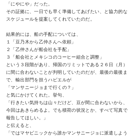
「にやにや」だった。
その証拠に、一日でも早く準備してあげたい、と協力的な
スケジュールを提案してくれていたのだ。
結果的には、船の手配については、
１「豆乃木から乙仲さんへ依頼」
２「乙仲さんが船会社を手配」
３「船会社とメキシコのコーヒー組合と調整」
という３段階があり、帰国のリミットである２６日（月）
に間に合わないことが判明していたのだが、最後の最後ま
で、輸出部門を担うハビエルが
「マンサニージョまで行くの？」
と気にかけてくれた。挙句、
「行きたい気持ちは山々だけど、豆が間に合わないから、
今回はあきらめるよ。でも積荷の状況とか、すべて写真で
報告してほしい。」
と伝えると、
「ではマヤビニックから誰かマンサニージョに派遣しよう