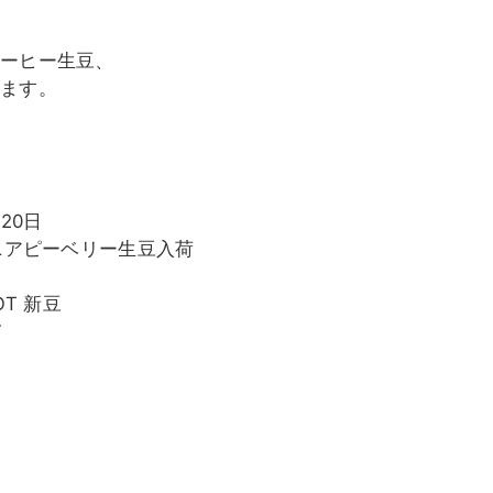
コーヒー生豆、
します。
20日
ニアピーベリー生豆入荷
OT 新豆
て