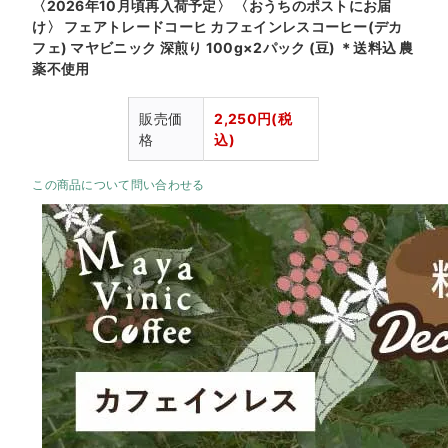
〈2026年10月頃再入荷予定〉 〈おうちのポストにお届
け〉 フェアトレードコーヒ カフェインレスコーヒー(デカ
フェ) マヤビニック 深煎り 100g×2パック (豆) ＊送料込 農
薬不使用
販売価
2,250円(税
格
込)
この商品について問い合わせる