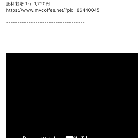
肥料栽培 1kg 1,720円
https://www.mvcoffee.net/?pid=86440045
-----------------------------------